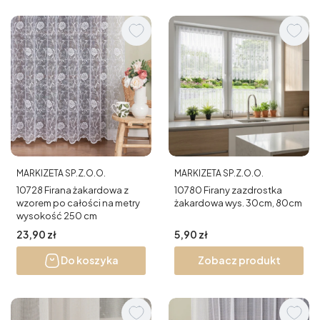
PRODUCENT
PRODUCENT
MARKIZETA SP.Z.O.O.
MARKIZETA SP.Z.O.O.
10728 Firana żakardowa z
10780 Firany zazdrostka
wzorem po całości na metry
żakardowa wys. 30cm, 80cm
wysokość 250 cm
Cena
Cena
23,90 zł
5,90 zł
Do koszyka
Zobacz produkt