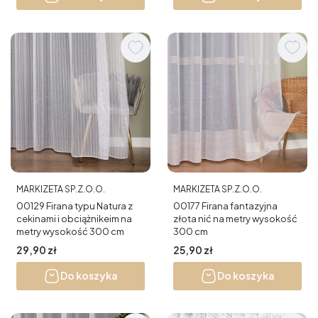
PRODUCENT
PRODUCENT
MARKIZETA SP.Z.O.O.
MARKIZETA SP.Z.O.O.
00129 Firana typu Natura z
00177 Firana fantazyjna
cekinami i obciążnikeim na
złota nić na metry wysokość
metry wysokość 300 cm
300 cm
Cena
Cena
29,90 zł
25,90 zł
Do koszyka
Do koszyka