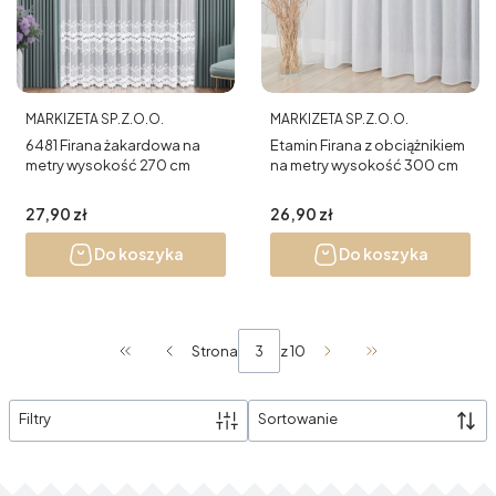
PRODUCENT
PRODUCENT
MARKIZETA SP.Z.O.O.
MARKIZETA SP.Z.O.O.
6481 Firana żakardowa na
Etamin Firana z obciążnikiem
metry wysokość 270 cm
na metry wysokość 300 cm
Cena
Cena
27,90 zł
26,90 zł
Do koszyka
Do koszyka
Strona
z 10
Wróć do pierwszej strony z produktami
Przejdź do ostatni
Filtry
Sortowanie