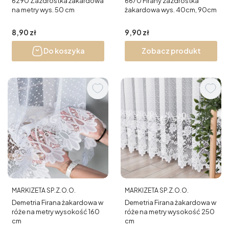
6290 Zazdrostka żakardowa
6670 Firany zazdrostka
na metry wys. 50 cm
żakardowa wys. 40cm, 90cm
Cena
Cena
8,90 zł
9,90 zł
Do koszyka
Zobacz produkt
PRODUCENT
PRODUCENT
MARKIZETA SP.Z.O.O.
MARKIZETA SP.Z.O.O.
Demetria Firana żakardowa w
Demetria Firana żakardowa w
róże na metry wysokość 160
róże na metry wysokość 250
cm
cm