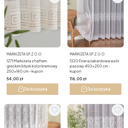
PRODUCENT
PRODUCENT
MARKIZETA SP.Z.O.O.
MARKIZETA SP.Z.O.O.
1271 Markizeta z haftem
1320 Firana żakardowa wzór
greckim błysk kolor kremowy
pasowy 450x250 cm -
250x160 cm - kupon
kupon
Cena
Cena
54,00 zł
116,00 zł
Do koszyka
Do koszyka