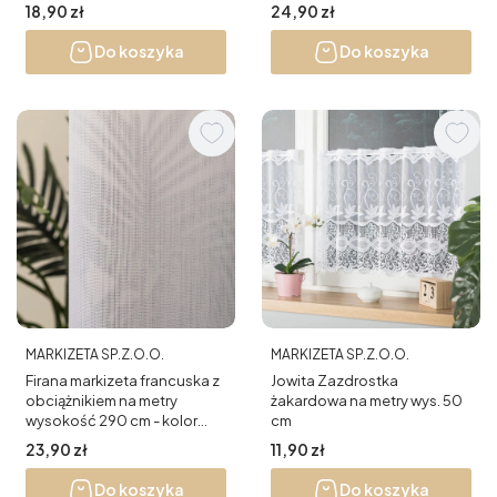
Cena
Cena
18,90 zł
24,90 zł
Do koszyka
Do koszyka
PRODUCENT
PRODUCENT
MARKIZETA SP.Z.O.O.
MARKIZETA SP.Z.O.O.
Firana markizeta francuska z
Jowita Zazdrostka
obciążnikiem na metry
żakardowa na metry wys. 50
wysokość 290 cm - kolor
cm
biały
Cena
Cena
23,90 zł
11,90 zł
Do koszyka
Do koszyka