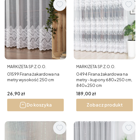
PRODUCENT
PRODUCENT
MARKIZETA SP.Z.O.O.
MARKIZETA SP.Z.O.O.
01599 Firana żakardowa na
0494 Firana żakardowa na
metry wysokość 250 cm
metry - kupony 680x250 cm,
840x250 cm
Cena
Cena
26,90 zł
189,00 zł
Do koszyka
Zobacz produkt