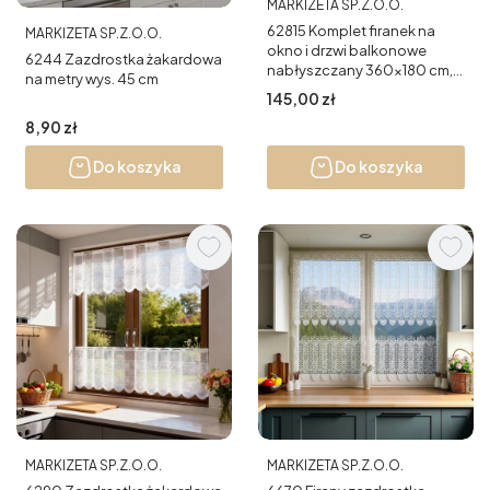
PRODUCENT
MARKIZETA SP.Z.O.O.
62815 Komplet firanek na
PRODUCENT
MARKIZETA SP.Z.O.O.
okno i drzwi balkonowe
6244 Zazdrostka żakardowa
nabłyszczany 360x180 cm,
na metry wys. 45 cm
175x250 cm
Cena
145,00 zł
Cena
8,90 zł
Do koszyka
Do koszyka
PRODUCENT
PRODUCENT
MARKIZETA SP.Z.O.O.
MARKIZETA SP.Z.O.O.