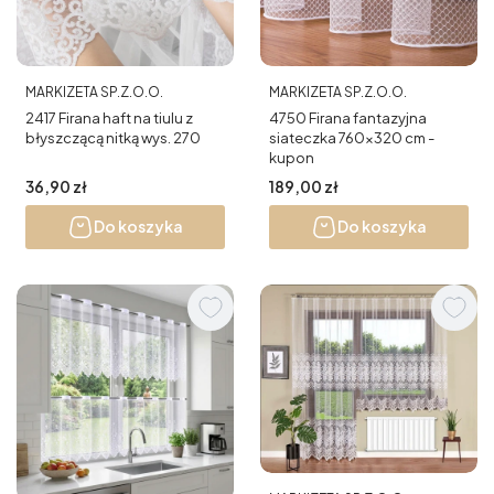
PRODUCENT
PRODUCENT
MARKIZETA SP.Z.O.O.
MARKIZETA SP.Z.O.O.
2417 Firana haft na tiulu z
4750 Firana fantazyjna
błyszczącą nitką wys. 270
siateczka 760x320 cm -
kupon
Cena
Cena
36,90 zł
189,00 zł
Do koszyka
Do koszyka