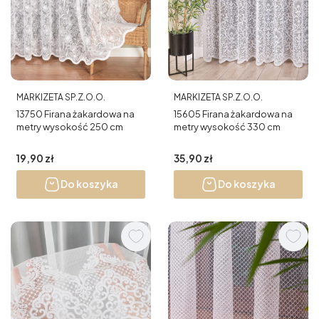
PRODUCENT
PRODUCENT
MARKIZETA SP.Z.O.O.
MARKIZETA SP.Z.O.O.
13750 Firana żakardowa na
15605 Firana żakardowa na
metry wysokość 250 cm
metry wysokość 330 cm
Cena
Cena
19,90 zł
35,90 zł
Do koszyka
Do koszyka