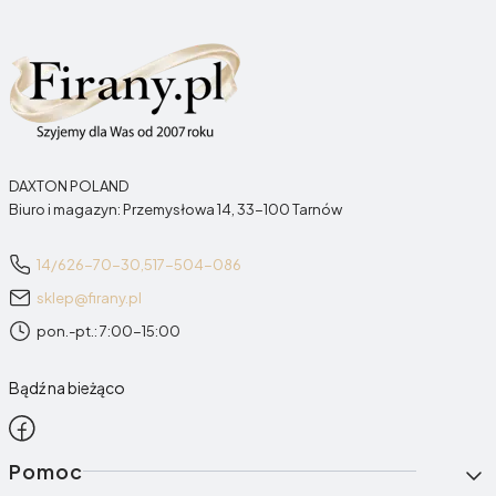
DAXTON POLAND
Biuro i magazyn: Przemysłowa 14, 33-100 Tarnów
14/626-70-30,
517-504-086
sklep@firany.pl
pon.-pt.: 7:00-15:00
Bądź na bieżąco
Linki w stopce
Pomoc