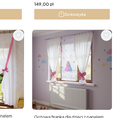
Cena
149,00 zł
Do koszyka
panelem
Gotowa firanka dla dzieci z panelem