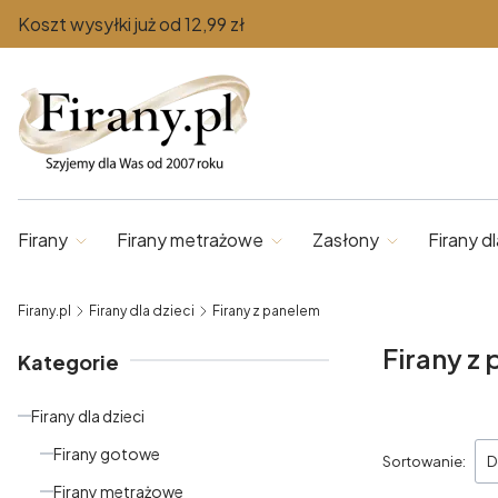
Koszt wysyłki już od 12,99 zł
Firany
Firany metrażowe
Zasłony
Firany dl
Firany.pl
Firany dla dzieci
Firany z panelem
Firany z
Kategorie
Firany dla dzieci
Lista pr
Firany gotowe
Sortowanie:
D
Firany metrażowe