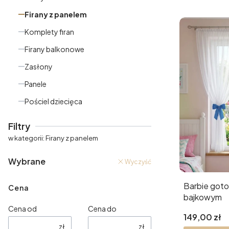
Firany z panelem
Komplety firan
Firany balkonowe
Zasłony
Panele
Pościel dziecięca
Koniec menu
Filtry
w kategorii: Firany z panelem
Wybrane
Wyczyść
Barbie goto
Cena
bajkowym
Cena od
Cena do
Cena
149,00 zł
zł
zł