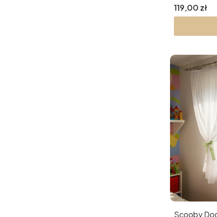
Cena
119,00 zł
Scooby Doo 