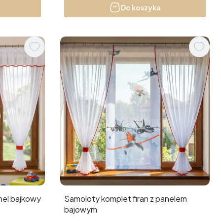
Do koszyka
nel bajkowy
Samoloty komplet firan z panelem
bajowym