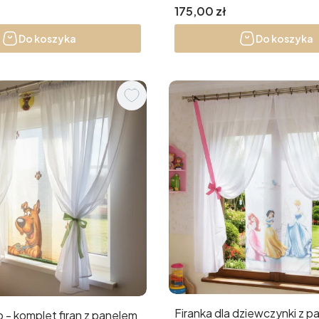
Cena
175,00 zł
Do koszyka
Do koszyka
Firanka dla dziewczynki z 
- komplet firan z panelem