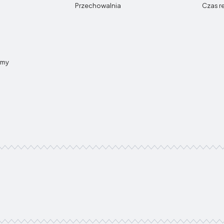
Przechowalnia
Czas r
rmy