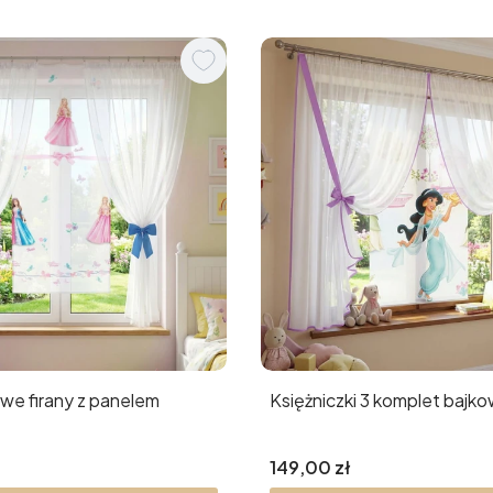
we firany z panelem
Księżniczki 3 komplet bajk
Cena
149,00 zł