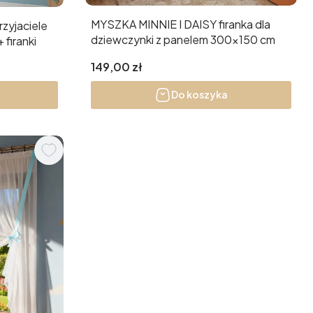
MYSZKA MINNIE I DAISY firanka dla
rzyjaciele
dziewczynki z panelem 300x150 cm
 firanki
Cena
149,00 zł
Do koszyka