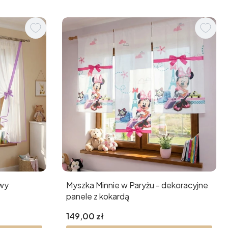
owy
Myszka Minnie w Paryżu - dekoracyjne
panele z kokardą
Cena
149,00 zł