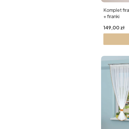
Komplet fir
+ firanki
Cena
149,00 zł