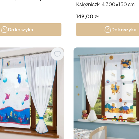
Księżniczki 4 300x150 cm
Cena
149,00 zł
Do koszyka
Do koszyka