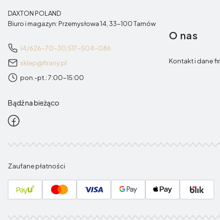
DAXTON POLAND
Biuro i magazyn: Przemysłowa 14, 33-100 Tarnów
O nas
14/626-70-30,
517-504-086
Kontakt i dane fi
sklep@firany.pl
pon.-pt.: 7:00-15:00
Bądź na bieżąco
Zaufane płatności