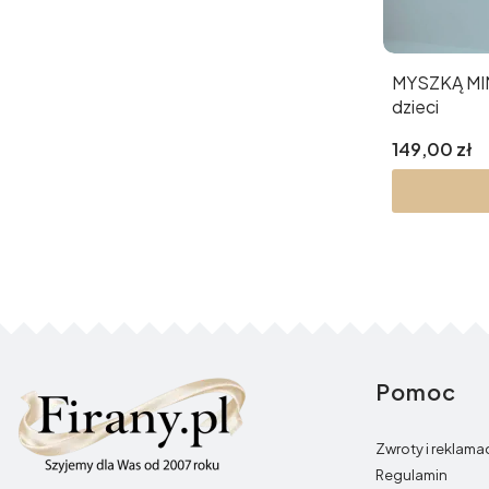
MYSZKĄ MINNIE I DAISY firanka dla
dzieci
Cena
149,00 zł
Pomoc
Linki w st
Zwroty i reklama
Regulamin