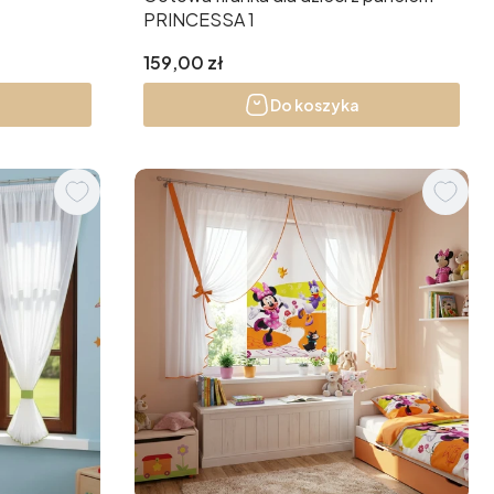
PRINCESSA 1
Cena
159,00 zł
Do koszyka