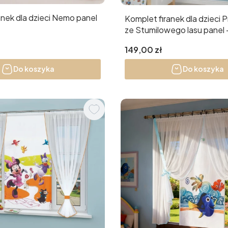
anek dla dzieci Nemo panel
Komplet firanek dla dzieci P
ze Stumilowego lasu panel +
Cena
149,00 zł
Do koszyka
Do koszyka