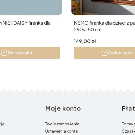
NEMO firanka dla dzieci z 
290x150 cm
Cena
149,00 zł
Do koszyka
Do koszyka
Moje konto
Pła
opce
cje
Twoje zamówienia
Formy 
Ustawienia konta
Czas i