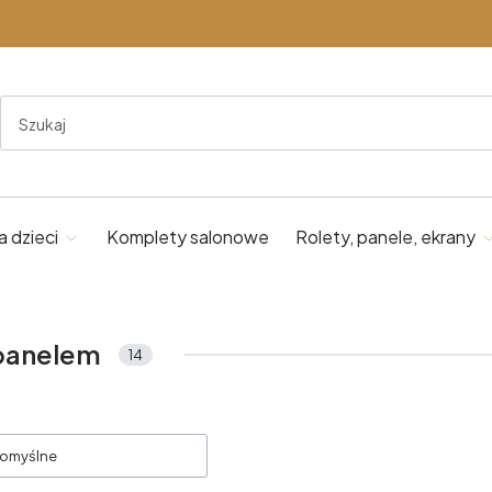
a dzieci
Komplety salonowe
Rolety, panele, ekrany
 panelem
14
oduktów
omyślne