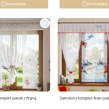
Do koszyka
Do koszyka
mplet paneli z firaną
Samoloty komplet firan i pa