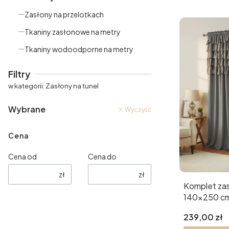
Zasłony na przelotkach
Tkaniny zasłonowe na metry
Tkaniny wodoodporne na metry
Koniec menu
Filtry
w kategorii: Zasłony na tunel
Wybrane
Wyczyść
Cena
Cena od
Cena do
zł
zł
Komplet zas
140x250 cm 
Cena
239,00 zł