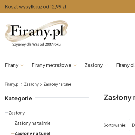
Koszt wysyłki już od 12,99 zł
Firany
Firany metrażowe
Zasłony
Firany dl
Firany.pl
Zasłony
Zasłony na tunel
Zasłony 
Kategorie
Zasłony
Lista pr
Zasłony na taśmie
Sortowanie:
D
Zasłony na tunel