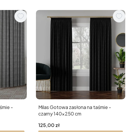
śmie -
Milas Gotowa zasłona na taśmie -
czarny 140x250 cm
Cena
125,00 zł