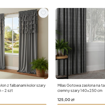
łon z falbanami kolor szary
Milas Gotowa zasłona na ta
- 2 szt
ciemny szary 140x250 cm
Cena
125,00 zł