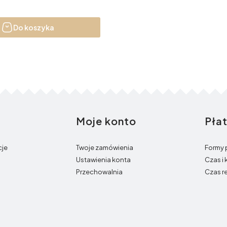
Do koszyka
Moje konto
Pła
opce
cje
Twoje zamówienia
Formy 
Ustawienia konta
Czas i
Przechowalnia
Czas r