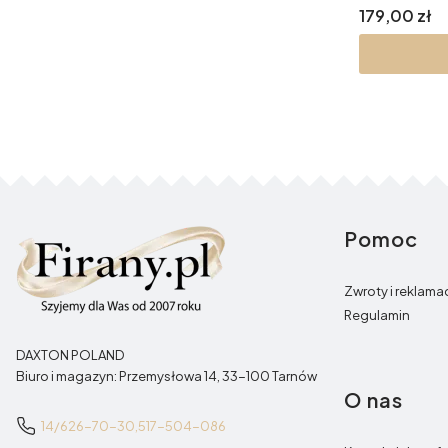
Cena
179,00 zł
Pomoc
Linki w st
Zwroty i reklama
Regulamin
DAXTON POLAND
Biuro i magazyn: Przemysłowa 14, 33-100 Tarnów
O nas
14/626-70-30,
517-504-086