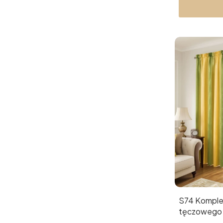
S74 Komplet zasłonek z woalu
tęczowego 
tunel