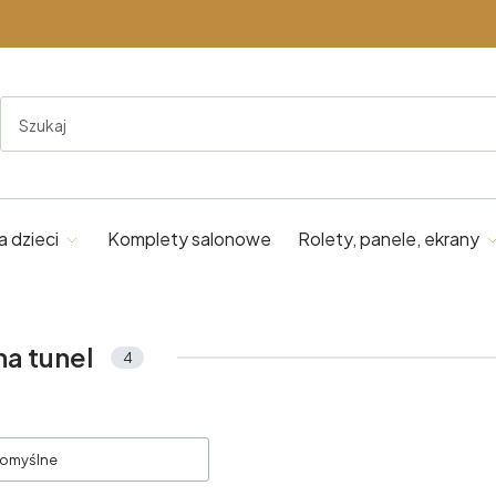
a dzieci
Komplety salonowe
Rolety, panele, ekrany
na tunel
4
oduktów
omyślne