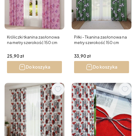
Króliczki tkanina zasłonowa
Piłki - Tkanina zasłonowa na
na metry szerokość 150 cm
metry szerokość 150 cm
Cena
Cena
25,90 zł
33,90 zł
Do koszyka
Do koszyka