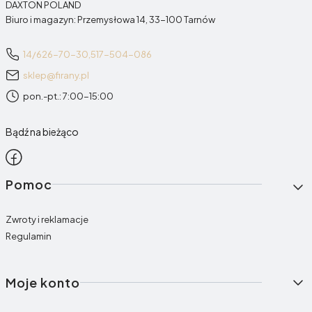
DAXTON POLAND
Biuro i magazyn: Przemysłowa 14, 33-100 Tarnów
14/626-70-30,
517-504-086
sklep@firany.pl
pon.-pt.: 7:00-15:00
Bądź na bieżąco
Linki w stopce
Pomoc
Zwroty i reklamacje
Regulamin
Moje konto