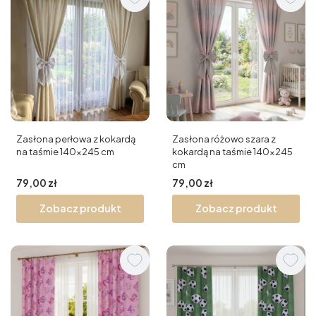
Zasłona perłowa z kokardą
Zasłona różowo szara z
na taśmie 140x245 cm
kokardą na taśmie 140x245
cm
Cena
Cena
79,00 zł
79,00 zł
Zobacz produkt
Zobacz produkt