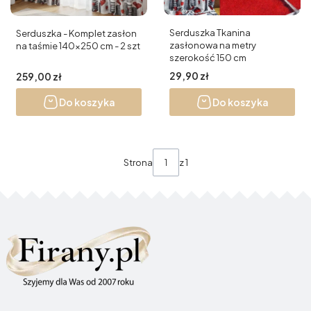
Serduszka Tkanina
Serduszka - Komplet zasłon
zasłonowa na metry
na taśmie 140x250 cm - 2 szt
szerokość 150 cm
Cena
29,90 zł
Cena
259,00 zł
Do koszyka
Do koszyka
Strona
z 1