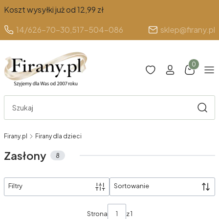
Koszt wysyłki już od 12,99 zł
14/626-70-30,
517-504-086
sklep@firany.pl
Produkty 
Otwórz wyszukiwarkę
Szuka
Firany.pl
Firany dla dzieci
Zasłony
8
Filtry
Sortowanie
Lista produktów
Strona
z 1