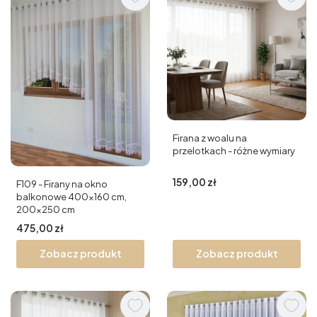
Firana z woalu na
przelotkach - różne wymiary
Cena
159,00 zł
F109 - Firany na okno
balkonowe 400x160 cm,
200x250 cm
Cena
475,00 zł
Zobacz produkt
Zobacz produkt