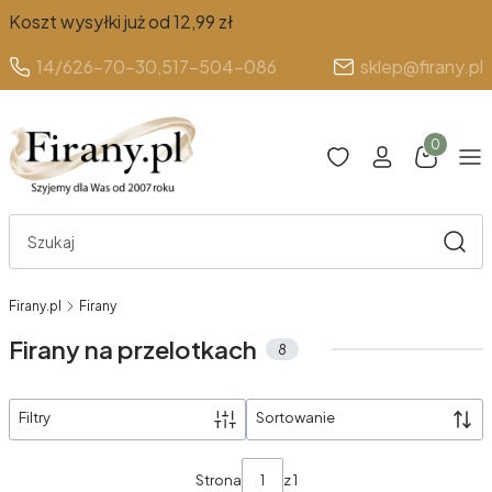
Koszt wysyłki już od 12,99 zł
14/626-70-30,
517-504-086
sklep@firany.pl
Produkty 
Otwórz wyszukiwarkę
Szuka
Firany.pl
Firany
Firany na przelotkach
8
Filtry
Sortowanie
Lista produktów
Strona
z 1