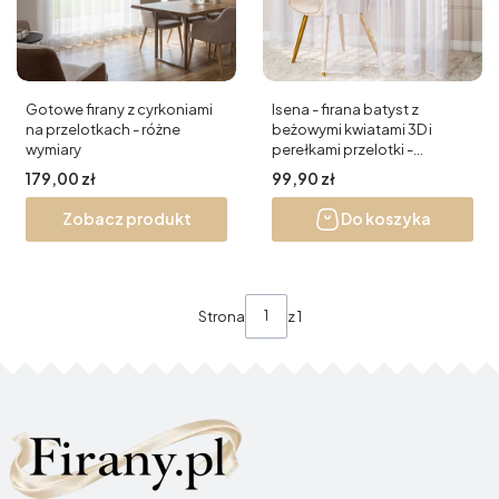
Gotowe firany z cyrkoniami
Isena - firana batyst z
na przelotkach - różne
beżowymi kwiatami 3D i
wymiary
perełkami przelotki -
140x250 cm
Cena
Cena
179,00 zł
99,90 zł
Zobacz produkt
Do koszyka
Strona
z 1