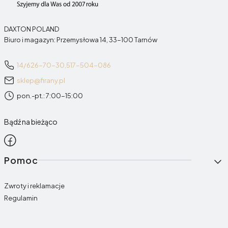
DAXTON POLAND
Biuro i magazyn: Przemysłowa 14, 33-100 Tarnów
14/626-70-30,
517-504-086
sklep@firany.pl
pon.-pt.: 7:00-15:00
Bądź na bieżąco
Linki w stopce
Pomoc
Zwroty i reklamacje
Regulamin