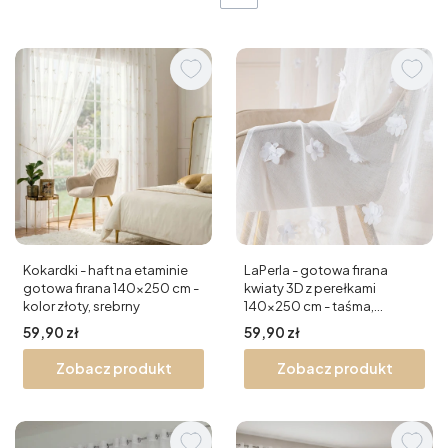
Kokardki - haft na etaminie
LaPerla - gotowa firana
gotowa firana 140x250 cm -
kwiaty 3D z perełkami
kolor złoty, srebrny
140x250 cm - taśma,
przelotki
Cena
Cena
59,90 zł
59,90 zł
Zobacz produkt
Zobacz produkt