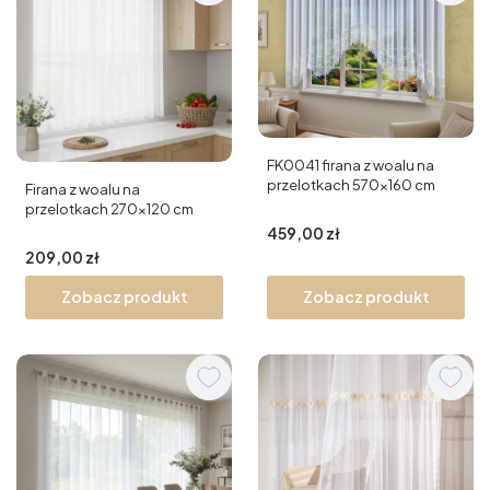
FK0041 firana z woalu na
przelotkach 570x160 cm
Firana z woalu na
przelotkach 270x120 cm
Cena
459,00 zł
Cena
209,00 zł
Zobacz produkt
Zobacz produkt