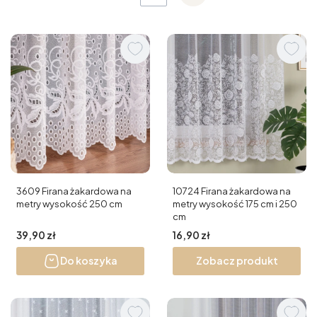
3609 Firana żakardowa na
10724 Firana żakardowa na
metry wysokość 250 cm
metry wysokość 175 cm i 250
cm
Cena
Cena
39,90 zł
16,90 zł
Do koszyka
Zobacz produkt