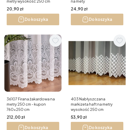
metry wysokość 250 cm
na mety
Cena
Cena
20,90 zł
24,90 zł
Do koszyka
Do koszyka
36107 Firana żakardowa na
403 Nabłyszczana
metry 250 cm - kupon
markizeta haft na metry
760x250 cm
wysokość 250 cm
Cena
Cena
212,00 zł
53,90 zł
Do koszyka
Do koszyka