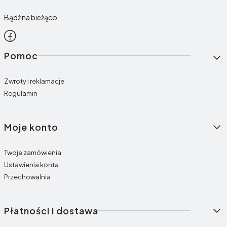
Bądź na bieżąco
Linki w stopce
Pomoc
Zwroty i reklamacje
Regulamin
Moje konto
Twoje zamówienia
Ustawienia konta
Przechowalnia
Płatności i dostawa