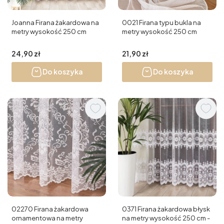
Joanna Firana żakardowa na
0021 Firana typu bukla na
metry wysokość 250 cm
metry wysokość 250 cm
Cena
Cena
24,90 zł
21,90 zł
Do koszyka
Do koszyka
02270 Firana żakardowa
0371 Firana żakardowa błysk
ornamentowa na metry
na metry wysokość 250 cm -