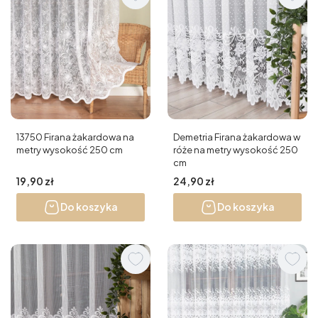
13750 Firana żakardowa na
Demetria Firana żakardowa w
metry wysokość 250 cm
róże na metry wysokość 250
cm
Cena
Cena
19,90 zł
24,90 zł
Do koszyka
Do koszyka