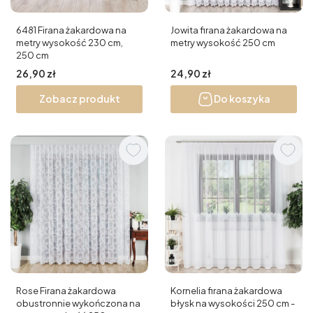
6481 Firana żakardowa na
Jowita firana żakardowa na
metry wysokość 230 cm,
metry wysokość 250 cm
250 cm
Cena
Cena
26,90 zł
24,90 zł
Zobacz produkt
Do koszyka
Rose Firana żakardowa
Kornelia firana żakardowa
obustronnie wykończona na
błysk na wysokości 250 cm -