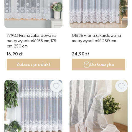
77903 Firana żakardowa na
01886 Firana żakardowa na
metry wysokość 155 cm, 175
metry wysokość 250 cm
cm, 250 cm
Cena
Cena
16,90 zł
24,90 zł
Zobacz produkt
Do koszyka