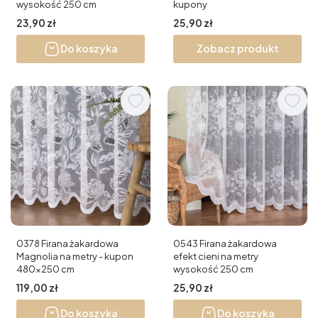
wysokość 250 cm
kupony
Cena
Cena
23,90 zł
25,90 zł
Do koszyka
Zobacz produkt
0378 Firana żakardowa
0543 Firana żakardowa
Magnolia na metry - kupon
efekt cieni na metry
480x250 cm
wysokość 250 cm
Cena
Cena
119,00 zł
25,90 zł
Do koszyka
Do koszyka