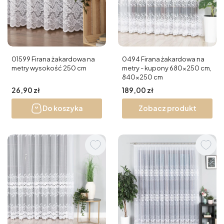
01599 Firana żakardowa na
0494 Firana żakardowa na
metry wysokość 250 cm
metry - kupony 680x250 cm,
840x250 cm
Cena
Cena
26,90 zł
189,00 zł
Do koszyka
Zobacz produkt