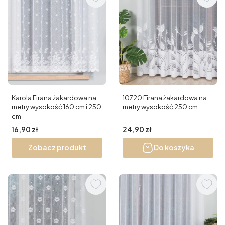
Karola Firana żakardowa na
10720 Firana żakardowa na
metry wysokość 160 cm i 250
metry wysokość 250 cm
cm
Cena
Cena
16,90 zł
24,90 zł
Zobacz produkt
Do koszyka