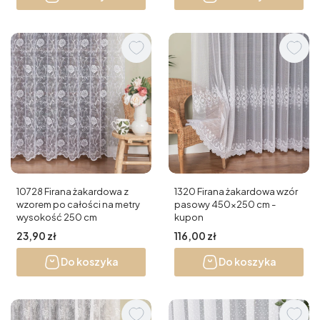
10728 Firana żakardowa z
1320 Firana żakardowa wzór
wzorem po całości na metry
pasowy 450x250 cm -
wysokość 250 cm
kupon
Cena
Cena
23,90 zł
116,00 zł
Do koszyka
Do koszyka