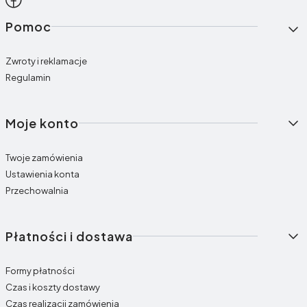
Linki w stopce
Pomoc
Zwroty i reklamacje
Regulamin
Moje konto
Twoje zamówienia
Ustawienia konta
Przechowalnia
Płatności i dostawa
Formy płatności
Czas i koszty dostawy
Czas realizacji zamówienia