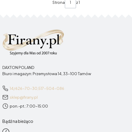
Strona
z 1
DAXTON POLAND
Biuro i magazyn: Przemysłowa 14, 33-100 Tarnów
14/626-70-30,
517-504-086
sklep@firany.pl
pon.-pt.: 7:00-15:00
Bądź na bieżąco