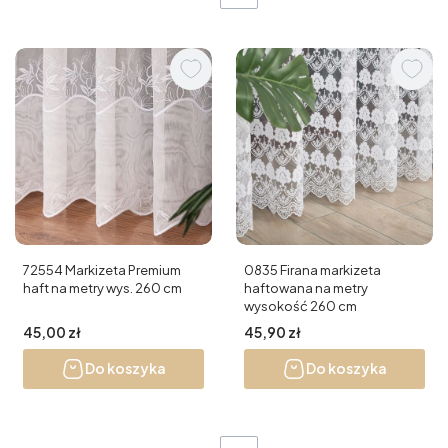
72554 Markizeta Premium
0835 Firana markizeta
haft na metry wys. 260 cm
haftowana na metry
wysokość 260 cm
Cena
Cena
45,00 zł
45,90 zł
Do koszyka
Do koszyka