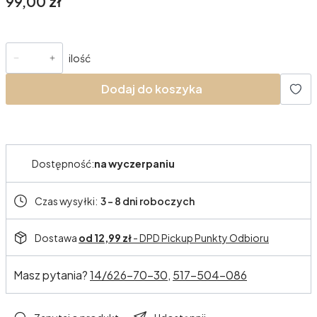
Cena
99,00 zł
ilość
Dodaj do koszyka
Dostępność:
na wyczerpaniu
Czas wysyłki:
3 - 8 dni roboczych
Dostawa
od 12,99 zł
- DPD Pickup Punkty Odbioru
Masz pytania?
14/626-70-30,
517-504-086