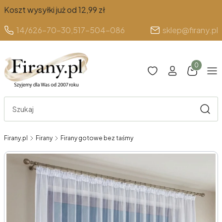
Koszt wysyłki już od 12,99 zł
14/626-70-30,
517-504-086
sklep@firany.pl
Produkty 
Otwórz wyszukiwarkę
Szuka
Firany.pl
Firany
Firany gotowe bez taśmy