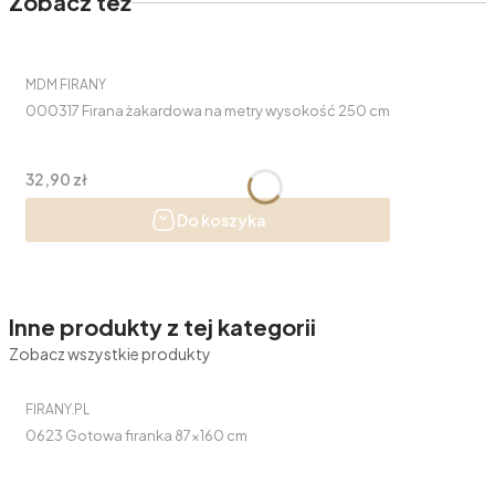
Zobacz też
PRODUCENT
MDM FIRANY
000317 Firana żakardowa na metry wysokość 250 cm
Cena
32,90 zł
Do koszyka
Inne produkty z tej kategorii
Zobacz wszystkie produkty
PRODUCENT
FIRANY.PL
0623 Gotowa firanka 87x160 cm