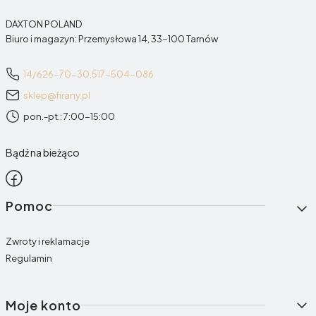
DAXTON POLAND
Biuro i magazyn: Przemysłowa 14, 33-100 Tarnów
14/626-70-30,
517-504-086
sklep@firany.pl
pon.-pt.: 7:00-15:00
Bądź na bieżąco
Linki w stopce
Pomoc
Zwroty i reklamacje
Regulamin
Moje konto