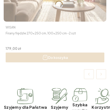
PRODUCENT
WISAN
Firany frędzle 270x250 cm, 100x250 cm -2 szt
Cena
179,00 zł
Do koszyka
Szybka
Szyjemy dla Państwa
Szyjemy
Korzyst