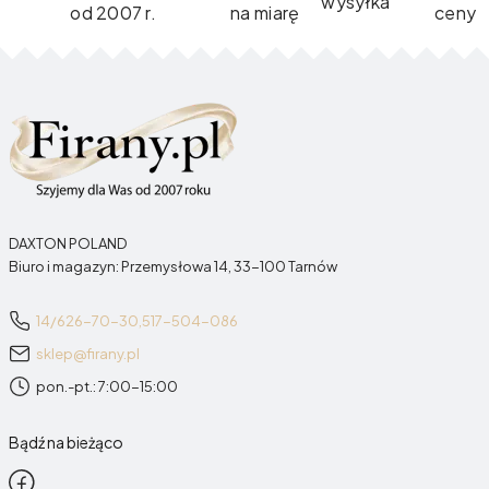
wysyłka
od 2007 r.
na miarę
ceny
DAXTON POLAND
Biuro i magazyn: Przemysłowa 14, 33-100 Tarnów
14/626-70-30,
517-504-086
sklep@firany.pl
pon.-pt.: 7:00-15:00
Bądź na bieżąco