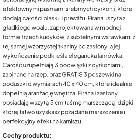
efektownymi pasmami srebrnych cyrkonii, które
dodają całości blasku i prestiżu. Firana uszyta z
gładkiego woalu, zaprojektowana w modnej
formie trzech kucyków, z subtelnymi wstawkami z
tej samej wzorzystej tkaniny co zasłony, a jej
wykończenie podkreśla elegancka lamówka.
Całość uzupełniają 3 podwiązki z cyrkoniami,
zapinane na rzep, oraz GRATIS 3 poszewki na
poduszki o wymiarach 40 x 40 cm, które idealnie
dopełnią aranżację wnętrza. Firana i zasłony
posiadają wszytą 5 cm taśmę marszczącą, dzięki
której łatwo uzyskasz pożądane marszczenie i
perfekcyjny efekt na karniszu.
Cechy produktu: