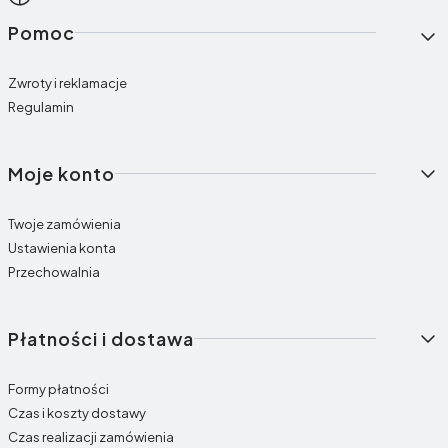
Linki w stopce
Pomoc
Zwroty i reklamacje
Regulamin
Moje konto
Twoje zamówienia
Ustawienia konta
Przechowalnia
Płatności i dostawa
Formy płatności
Czas i koszty dostawy
Czas realizacji zamówienia