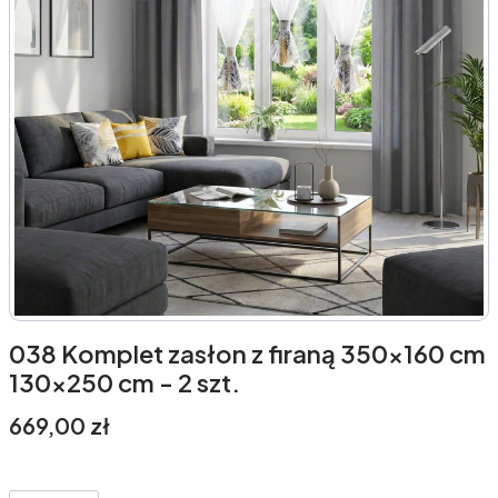
038 Komplet zasłon z firaną 350x160 cm
130x250 cm - 2 szt.
Cena
669,00 zł