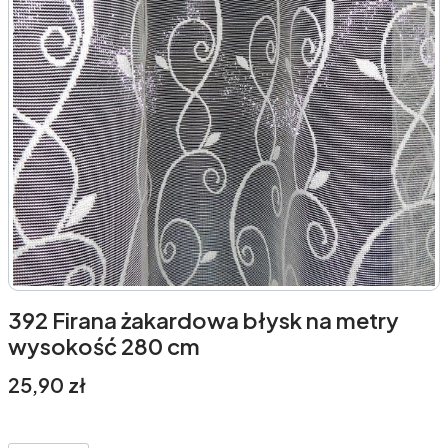
392 Firana żakardowa błysk na metry
wysokość 280 cm
Cena
25,90 zł