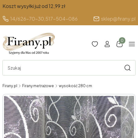
Koszt wysyłki już od 12,99 zł
14/626-70-30,
517-504-086
sklep@firany.pl
Produkty 
Otwórz wyszukiwarkę
Szuka
Firany.pl
Firany metrażowe
wysokość 280 cm