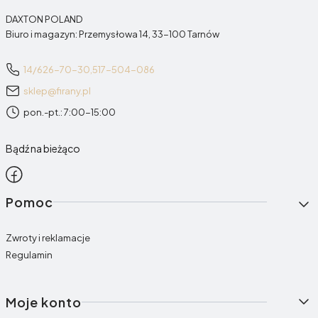
DAXTON POLAND
Biuro i magazyn: Przemysłowa 14, 33-100 Tarnów
14/626-70-30,
517-504-086
sklep@firany.pl
pon.-pt.: 7:00-15:00
Bądź na bieżąco
Linki w stopce
Pomoc
Zwroty i reklamacje
Regulamin
Moje konto