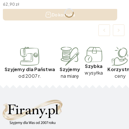
Cena
62,90 zł
Do koszyka
Szybka
Szyjemy dla Państwa
Szyjemy
Korzyst
wysyłka
od 2007 r.
na miarę
ceny