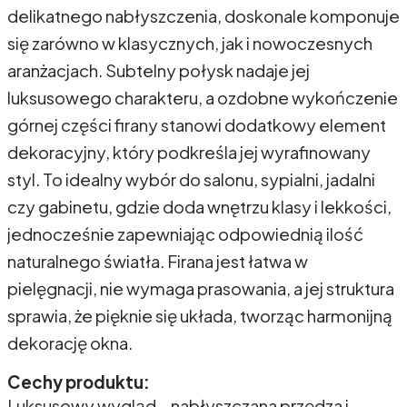
delikatnego nabłyszczenia, doskonale komponuje
się zarówno w klasycznych, jak i nowoczesnych
aranżacjach. Subtelny połysk nadaje jej
luksusowego charakteru, a ozdobne wykończenie
górnej części firany stanowi dodatkowy element
dekoracyjny, który podkreśla jej wyrafinowany
styl. To idealny wybór do salonu, sypialni, jadalni
czy gabinetu, gdzie doda wnętrzu klasy i lekkości,
jednocześnie zapewniając odpowiednią ilość
naturalnego światła. Firana jest łatwa w
pielęgnacji, nie wymaga prasowania, a jej struktura
sprawia, że pięknie się układa, tworząc harmonijną
dekorację okna.
Cechy produktu:
Luksusowy wygląd – nabłyszczana przędza i