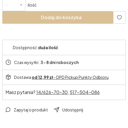
ilość
Dodaj do koszyka
Dostępność:
duża ilość
Czas wysyłki:
3 - 8 dni roboczych
Dostawa
od 12,99 zł
- DPD Pickup Punkty Odbioru
Masz pytania?
14/626-70-30,
517-504-086
Zapytaj o produkt
Udostępnij