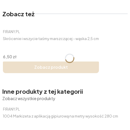
Zobacz też
PRODUCENT
FIRANY.PL
Skrócenie i wszycie taśmy marszczącej - wąska 2,5 cm
Cena
6,50 zł
Zobacz produkt
Inne produkty z tej kategorii
Zobacz wszystkie produkty
PRODUCENT
FIRANY.PL
1004 Markizeta z aplikacją gipiurową na metry wysokość 280 cm