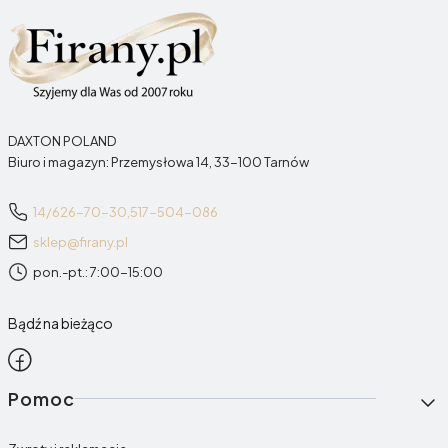
Zwiń
DAXTON POLAND
Biuro i magazyn: Przemysłowa 14, 33-100 Tarnów
14/626-70-30,
517-504-086
sklep@firany.pl
pon.-pt.: 7:00-15:00
Bądź na bieżąco
Linki w stopce
Pomoc