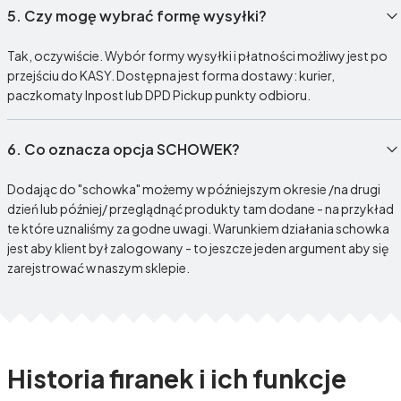
5.
Czy mogę wybrać formę wysyłki?
Tak, oczywiście. Wybór formy wysyłki i płatności możliwy jest po
przejściu do KASY. Dostępna jest forma dostawy: kurier,
paczkomaty Inpost lub DPD Pickup punkty odbioru.
6.
Co oznacza opcja SCHOWEK?
Dodając do "schowka" możemy w późniejszym okresie /na drugi
dzień lub później/ przeglądnąć produkty tam dodane - na przykład
te które uznaliśmy za godne uwagi. Warunkiem działania schowka
jest aby klient był zalogowany - to jeszcze jeden argument aby się
zarejstrować w naszym sklepie.
Historia firanek i ich funkcje