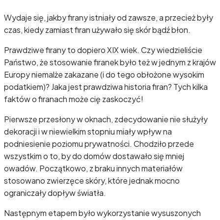
Wydaje się, jakby firany istniały od zawsze, a przecież były
czas, kiedy zamiast firan używało się skór bądź błon.
Prawdziwe firany to dopiero XIX wiek. Czy wiedzieliście
Państwo, że stosowanie firanek było też w jednym z krajów
Europy niemalże zakazane (i do tego obłożone wysokim
podatkiem)? Jaka jest prawdziwa historia firan? Tych kilka
faktów o firanach może cię zaskoczyć!
Pierwsze przesłony w oknach, zdecydowanie nie służyły
dekoracji i w niewielkim stopniu miały wpływ na
podniesienie poziomu prywatności. Chodziło przede
wszystkim o to, by do domów dostawało się mniej
owadów. Początkowo, z braku innych materiałów
stosowano zwierzęce skóry, które jednak mocno
ograniczały dopływ światła.
Następnym etapem było wykorzystanie wysuszonych