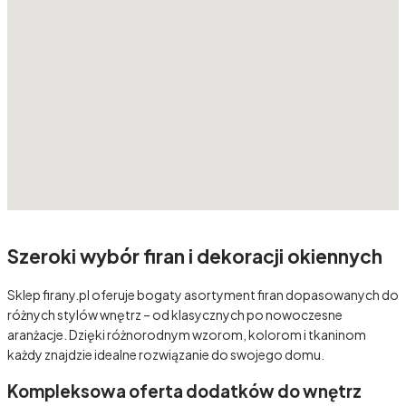
Szeroki wybór firan i dekoracji okiennych
Sklep firany.pl oferuje bogaty asortyment firan dopasowanych do
różnych stylów wnętrz – od klasycznych po nowoczesne
aranżacje. Dzięki różnorodnym wzorom, kolorom i tkaninom
każdy znajdzie idealne rozwiązanie do swojego domu.
Kompleksowa oferta dodatków do wnętrz