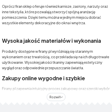
Oprócz firan sklep oferuje również karnisze, zasłony, narzuty oraz
inne tekstylia, które pozwalają stworzyć spójną aranżację
pomieszczenia. Dzięki temu można w jednym miejscu dobrać
wszystkie elementy dekoracyjne do okna i wnętrza.
Wysoka jakość materiałów i wykonania
Produkty dostępne w firany.pl wyróżniają się starannym
wykonaniem oraz trwałością, co przekłada się na ich długotrwałe
użytkowanie. Wysokiej jakości tkaniny zapewniają estetyczny
wygląd oraz odpowiednie przepuszczanie światła.
Zakupy online wygodne i szybkie
Firany.pl zapewnia intuicyjny proces zakupowy oraz szeroki wybór
produktów dostępnych od ręki. Szybka realizacja zamówień i
Rozwiń
przejrzysta oferta sprawiają, że zakupy są komfortowe i
dopasowane do potrzeb klientów.