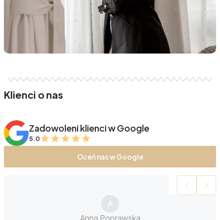
Klienci o nas
Zadowoleni klienci w Google
5.0
Oceń nas w Google
A
Anna Poprawska