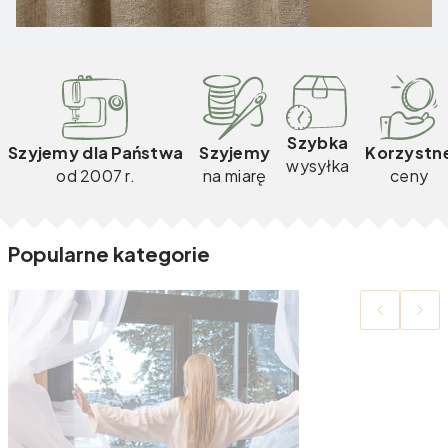
Szybka
Szyjemy dla Państwa
Szyjemy
Korzystn
wysyłka
od 2007 r.
na miarę
ceny
Popularne kategorie