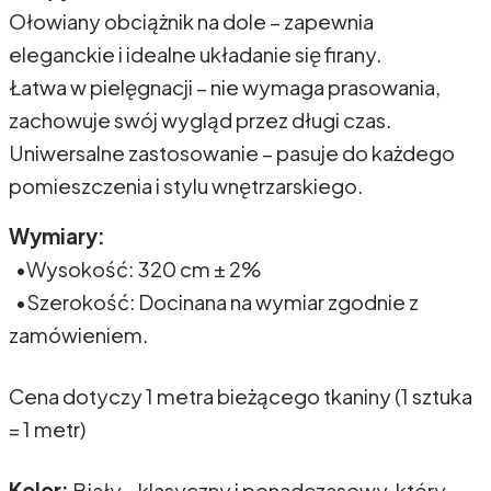
Ołowiany obciążnik na dole – zapewnia
eleganckie i idealne układanie się firany.
Łatwa w pielęgnacji – nie wymaga prasowania,
zachowuje swój wygląd przez długi czas.
Uniwersalne zastosowanie – pasuje do każdego
pomieszczenia i stylu wnętrzarskiego.
Wymiary:
•Wysokość: 320 cm ± 2%
•Szerokość: Docinana na wymiar zgodnie z
zamówieniem.
Cena dotyczy 1 metra bieżącego tkaniny (1 sztuka
= 1 metr)
Kolor:
Biały - klasyczny i ponadczasowy, który