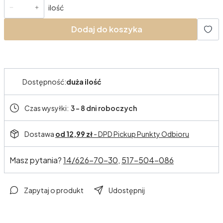
ilość
Dodaj do koszyka
Dostępność:
duża ilość
Czas wysyłki:
3 - 8 dni roboczych
Dostawa
od 12,99 zł
- DPD Pickup Punkty Odbioru
Masz pytania?
14/626-70-30,
517-504-086
Zapytaj o produkt
Udostępnij