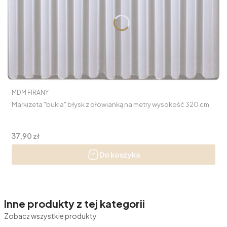
PRODUCENT
MDM FIRANY
Markizeta "bukla" błysk z ołowianką na metry wysokość 320 cm
Cena
37,90 zł
Do koszyka
Inne produkty z tej kategorii
Zobacz wszystkie produkty