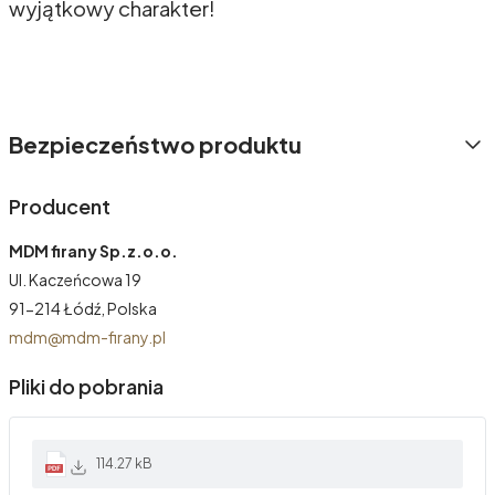
wyjątkowy charakter!
Bezpieczeństwo produktu
Producent
MDM firany Sp.z.o.o.
Ul. Kaczeńcowa 19
91-214 Łódź, Polska
mdm@mdm-firany.pl
Pliki do pobrania
114.27 kB