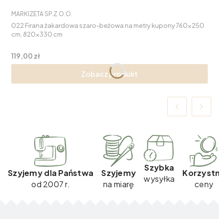
PRODUCENT
MARKIZETA SP.Z.O.O.
022 Firana żakardowa szaro-beżowa na metry kupony 760x250
cm, 820x330 cm
Cena
119,00 zł
Zobacz produkt
Szybka
Szyjemy dla Państwa
Szyjemy
Korzyst
wysyłka
od 2007 r.
na miarę
ceny