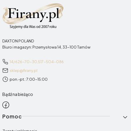
DAXTON POLAND
Biuro i magazyn: Przemysłowa 14, 33-100 Tarnów
14/626-70-30,
517-504-086
sklep@firany.pl
pon.-pt.: 7:00-15:00
Bądź na bieżąco
Linki w stopce
Pomoc
Zwroty i reklamacje