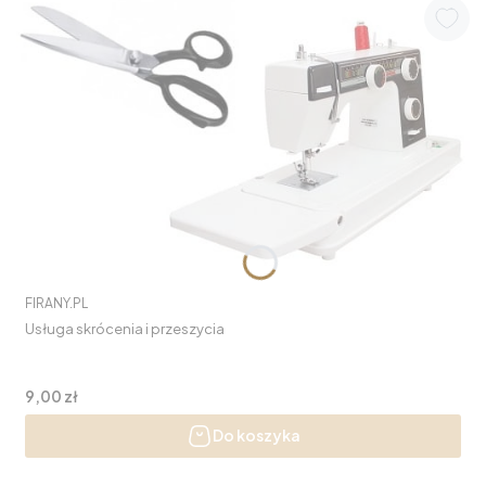
PRODUCENT
FIRANY.PL
Usługa skrócenia i przeszycia
Cena
9,00 zł
Do koszyka