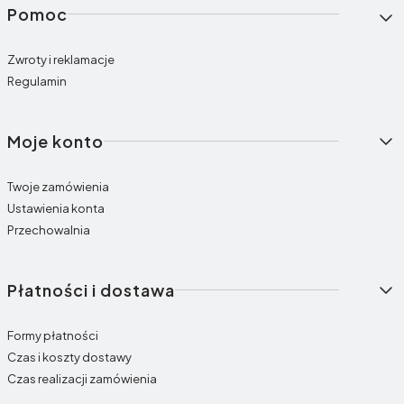
Linki w stopce
Pomoc
Zwroty i reklamacje
Regulamin
Moje konto
Twoje zamówienia
Ustawienia konta
Przechowalnia
Płatności i dostawa
Formy płatności
Czas i koszty dostawy
Czas realizacji zamówienia