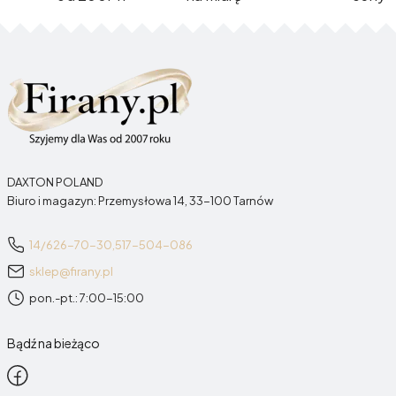
DAXTON POLAND
Biuro i magazyn: Przemysłowa 14, 33-100 Tarnów
14/626-70-30,
517-504-086
sklep@firany.pl
pon.-pt.: 7:00-15:00
Bądź na bieżąco