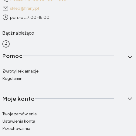
sklep@firany.pl
pon.-pt.: 7:00-15:00
Bądź na bieżąco
Linki w stopce
Pomoc
Zwroty i reklamacje
Regulamin
Moje konto
Twoje zamówienia
Ustawienia konta
Przechowalnia