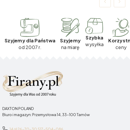
Szybka
Szyjemy dla Państwa
Szyjemy
Korzyst
wysyłka
od 2007 r.
na miarę
ceny
DAXTON POLAND
Biuro i magazyn: Przemysłowa 14, 33-100 Tarnów
14/626-70-30,
517-504-086