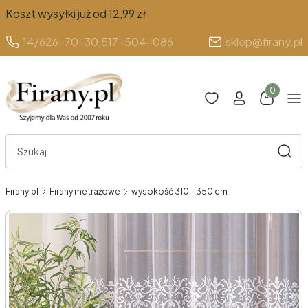
Koszt wysyłki już od 12,99 zł
14/626-70-30,
517-504-086
sklep@firany.pl
Produkty 
Otwórz wyszukiwarkę
Szuka
Firany.pl
Firany metrażowe
wysokość 310 - 350 cm