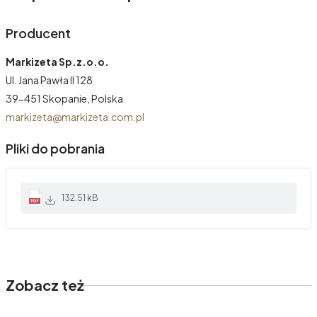
Producent
Markizeta Sp.z.o.o.
Ul. Jana Pawła II 128
39-451 Skopanie, Polska
markizeta@markizeta.com.pl
Pliki do pobrania
132.51 kB
Zobacz też