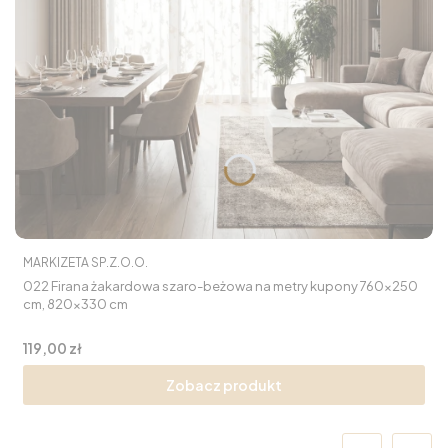
PRODUCENT
MARKIZETA SP.Z.O.O.
022 Firana żakardowa szaro-beżowa na metry kupony 760x250
cm, 820x330 cm
Cena
119,00 zł
Zobacz produkt