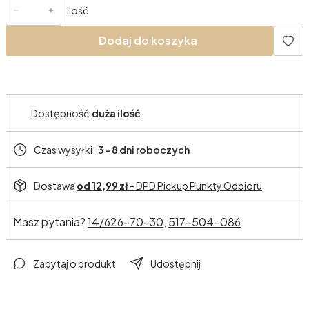
ilość
Dodaj do koszyka
Dostępność:
duża ilość
Czas wysyłki:
3 - 8 dni roboczych
Dostawa
od 12,99 zł
- DPD Pickup Punkty Odbioru
Masz pytania?
14/626-70-30,
517-504-086
Zapytaj o produkt
Udostępnij