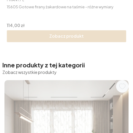
15605 Gotowe firany żakardowe na taśmie - różne wymiary
Cena
114,00 zł
Zobacz produkt
Inne produkty z tej kategorii
Zobacz wszystkie produkty